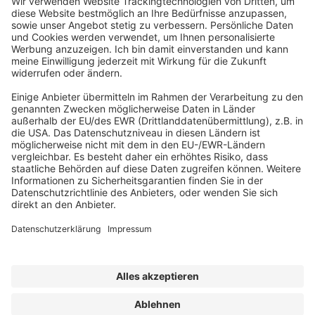
ABONNEMENT ANFORDERN
Kostenloses Probeheft anfordern
Kennen Sie schon unseren
Newsletter "Bau & Immobilien
"?
Impressum
|
Bildrechte
|
Datenschutz
|
FORUM VERLAG
HERKERT GMBH
|
AGB und Lizenzbedingungen
Erklärung zur Barrierefreiheit
|
Widerrufsrecht für Verbraucher
| ©
2025 Quartier