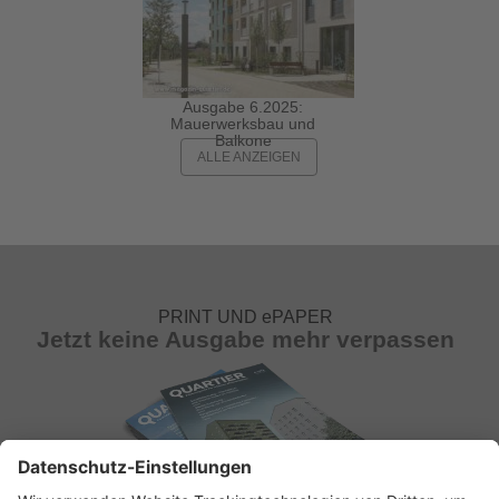
Ausgabe 6.2025:
Mauerwerksbau und
Balkone
ALLE ANZEIGEN
PRINT UND ePAPER
Jetzt keine Ausgabe mehr verpassen