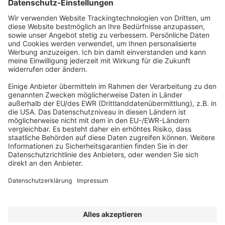
Es gelten die Allgemeinen Geschäfts- und
Widerrufsbedingungen des Verlags unter
magazin-
quartier.de/AGB
. Lieferung innerhalb von 5
Werktagen ab Erscheinen. Die
Systemvorraussetzungen finden Sie
hier
.
Kennen Sie schon unseren
Newsletter "Bau & Immobilien
"?
Impressum
|
Bildrechte
|
Datenschutz
|
FORUM VERLAG
HERKERT GMBH
|
AGB und Lizenzbedingungen
Erklärung zur Barrierefreiheit
|
Widerrufsrecht für Verbraucher
| ©
2025 Quartier