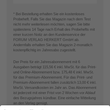
* Bei Bestellung erhalten Sie ein kostenloses
Probeheft. Falls Sie das Magazin nach dem Test
nicht mehr weiterlesen möchten, sagen Sie bitte
spätestens 14 Tage nach Erhalt des Probehefts mit
einer kurzen Notiz an den Kundenservice der
FORUM VERLAG HERKERT GmbH ab.
Andernfalls erhalten Sie das Magazin 2-monatlich
kostenpflichtig im Jahresabo zugestellt.
Der Preis für ein Jahresabonnement mit 6
Ausgaben beträgt 115,56 € inkl. MwSt. für das Print-
und Online-Abonnement bzw. 175,48 € inkl. MwSt.
für das Premium-Abonnement. Für das Print- und
Premium-Abonnement fallen zusätzlich 13,00 € inkl.
MwSt. Versandkosten im Jahr an. Das Abonnement
ist jederzeit mit einer Frist von 2 Wochen vor Ablauf
des Bezugsjahres kündbar. Eine einfache Mitteilung
an den Verlag genügt.