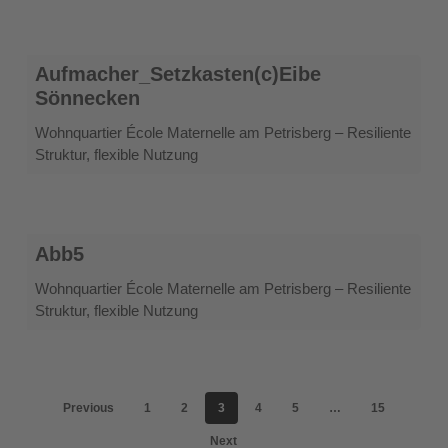
Aufmacher_Setzkasten(c)Eibe
Aufmacher_Setzkasten(c)Eibe
Sönnecken
Sönnecken
Wohnquartier École Maternelle am Petrisberg – Resiliente
Struktur, flexible Nutzung
Abb5
Abb5
Wohnquartier École Maternelle am Petrisberg – Resiliente
Struktur, flexible Nutzung
Previous
1
2
3
4
5
…
15
Next