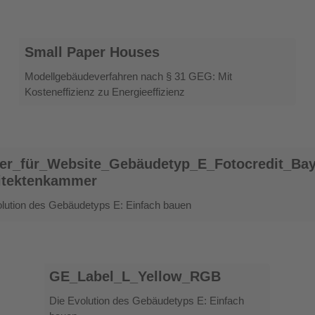
Small
Small Paper Houses
Paper
Houses
Modellgebäudeverfahren nach § 31 GEG: Mit
Kosteneffizienz zu Energieeffizienz
ür_Website_Gebäudetyp_E_Fotocredit_Bayerische
er_für_Website_Gebäudetyp_E_Fotocredit_Bay
tenkammer
itektenkammer
lution des Gebäudetyps E: Einfach bauen
GE_Label_L_Yellow_RGB
GE_Label_L_Yellow_RGB
Die Evolution des Gebäudetyps E: Einfach