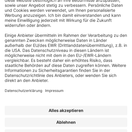
ABONNEMENT ANFORDERN
Kostenloses Probeheft anfordern
Kennen Sie schon unseren
Newsletter "Bau & Immobilien
"?
Impressum
|
Bildrechte
|
Datenschutz
|
FORUM VERLAG
HERKERT GMBH
|
AGB und Lizenzbedingungen
Erklärung zur Barrierefreiheit
|
Widerrufsrecht für Verbraucher
| ©
2025 Quartier