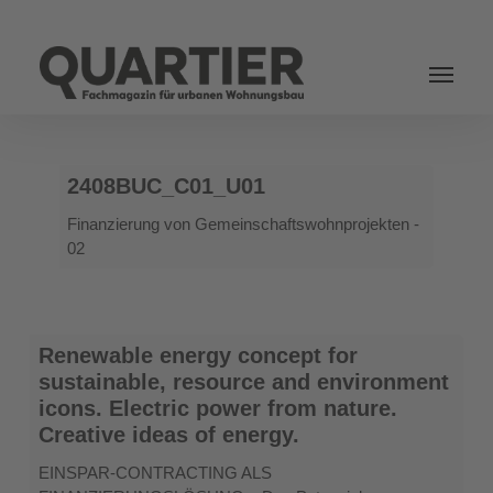
Login
2408BUC_C01_U01
2408BUC_C01_U01
Finanzierung von Gemeinschaftswohnprojekten -
02
Renewable
Renewable energy concept for
energy
sustainable, resource and environment
concept
icons. Electric power from nature.
for
Creative ideas of energy.
sustainable,
resource
EINSPAR-CONTRACTING ALS
and