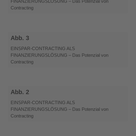
FINANZIERUNGSLÖSUNG – Das Potenzial von
environment
Contracting
icons.
Electric
power
from
Abb.
nature.
Abb. 3
3
Creative
ideas
EINSPAR-CONTRACTING ALS
of
FINANZIERUNGSLÖSUNG – Das Potenzial von
energy.
Contracting
Abb.
Abb. 2
2
EINSPAR-CONTRACTING ALS
FINANZIERUNGSLÖSUNG – Das Potenzial von
Contracting