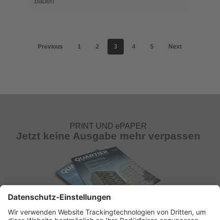
bauen
Previous
1
2
3
4
5
Next
PRINT UND ePAPER
Jetzt keine Ausgabe mehr verpassen