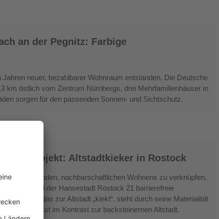
h an der Pegnitz: Farbige
en Jahren neuer, bezahlbarer Wohnraum entstanden. Die Deutsche
13 km östlich vom Zentrum Nürnbergs, drei Mehrfamilienhäuser in
eläden sorgen für den passenden Sonnen- und Sichtschutz.
wohnprojekt: Altstadtkieker in Rostock
tionenverbindenden, nachbarschaftlichen Wohnens zu verknüpfen,
im Petriviertel der Hansestadt Rostock 21 barrierefreie
olzlager“, das zur Altstadt „kiekt“, steht durch seine Materialität
enten bewusst im Kontrast zur backsteinernen Altstadt.