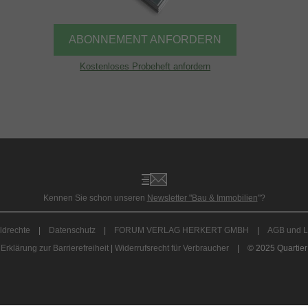
ABONNEMENT ANFORDERN
Kostenloses Probeheft anfordern
Kennen Sie schon unseren
Newsletter "Bau & Immobilien
"?
ldrechte
|
Datenschutz
|
FORUM VERLAG HERKERT GMBH
|
AGB und L
Erklärung zur Barrierefreiheit
|
Widerrufsrecht für Verbraucher
| © 2025 Quartier