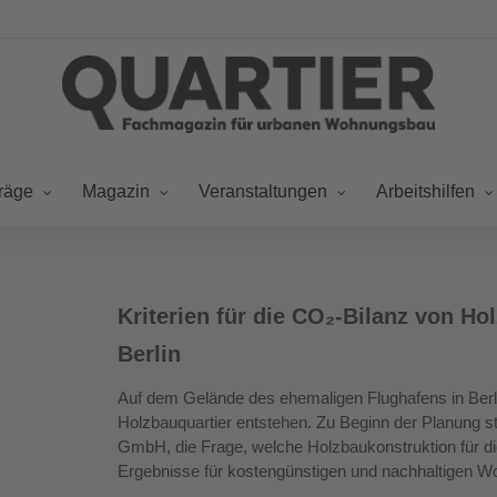
räge
Magazin
Veranstaltungen
Arbeitshilfen
Kriterien
Kriterien für die CO₂-Bilanz von H
für
die
Berlin
CO₂-
Auf dem Gelände des ehemaligen Flughafens in Berli
Bilanz
Holzbauquartier entstehen. Zu Beginn der Planung st
von
GmbH, die Frage, welche Holzbaukonstruktion für di
Holzbaukonstruktionen:
Ergebnisse für kostengünstigen und nachhaltigen W
Schumacher