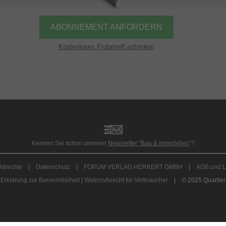
ABONNEMENT ANFORDERN
Kostenloses Probeheft anfordern
Kennen Sie schon unseren
Newsletter "Bau & Immobilien
"?
ldrechte
|
Datenschutz
|
FORUM VERLAG HERKERT GMBH
|
AGB und L
Erklärung zur Barrierefreiheit
|
Widerrufsrecht für Verbraucher
| © 2025 Quartier