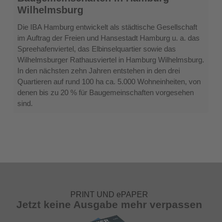
in
Wilhelmsburg
Hamburg-
Wilhelmsburg
Die IBA Hamburg entwickelt als städtische Gesellschaft
im Auftrag der Freien und Hansestadt Hamburg u. a. das
Spreehafenviertel, das Elbinselquartier sowie das
Wilhelmsburger Rathausviertel in Hamburg Wilhelmsburg.
In den nächsten zehn Jahren entstehen in den drei
Quartieren auf rund 100 ha ca. 5.000 Wohneinheiten, von
denen bis zu 20 % für Baugemeinschaften vorgesehen
sind.
PRINT UND ePAPER
Jetzt keine Ausgabe mehr verpassen