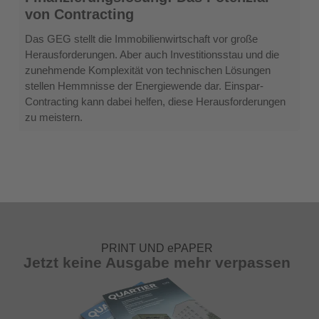
als
von Contracting
Finanzierungslösung:
Das
Das GEG stellt die Immobilienwirtschaft vor große
Potenzial
Herausforderungen. Aber auch Investitionsstau und die
von
zunehmende Komplexität von technischen Lösungen
Contracting
stellen Hemmnisse der Energiewende dar. Einspar-
Contracting kann dabei helfen, diese Herausforderungen
zu meistern.
PRINT UND ePAPER
Jetzt keine Ausgabe mehr verpassen