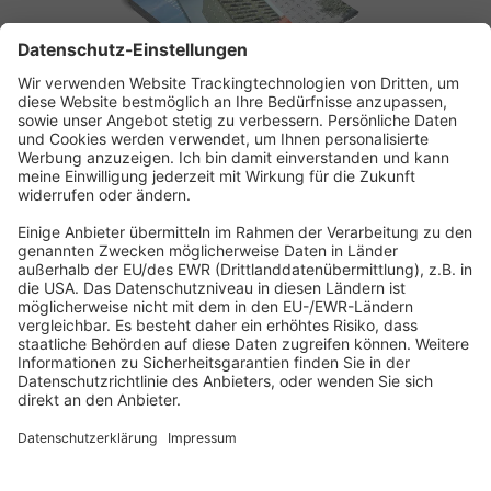
ABONNEMENT ANFORDERN
Kostenloses Probeheft anfordern
Kennen Sie schon unseren
Newsletter "Bau & Immobilien
"?
Impressum
|
Bildrechte
|
Datenschutz
|
FORUM VERLAG
HERKERT GMBH
|
AGB und Lizenzbedingungen