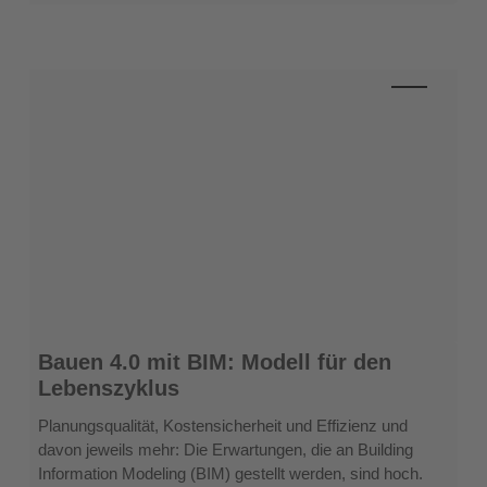
Bauen
Bauen 4.0 mit BIM: Modell für den
4.0
Lebenszyklus
mit
BIM:
Planungsqualität, Kostensicherheit und Effizienz und
Modell
davon jeweils mehr: Die Erwartungen, die an Building
für
Information Modeling (BIM) gestellt werden, sind hoch.