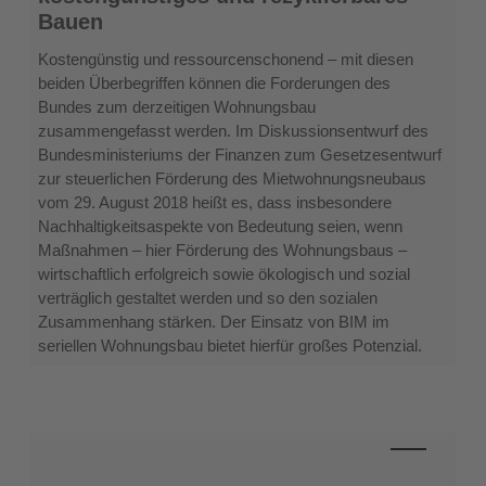
Chancen
Bauen
für
kostengünstiges
Kostengünstig und ressourcenschonend – mit diesen
und
beiden Überbegriffen können die Forderungen des
rezyklierbares
Bundes zum derzeitigen Wohnungsbau
Bauen
zusammengefasst werden. Im Diskussionsentwurf des
Bundesministeriums der Finanzen zum Gesetzesentwurf
zur steuerlichen Förderung des Mietwohnungsneubaus
vom 29. August 2018 heißt es, dass insbesondere
Nachhaltigkeitsaspekte von Bedeutung seien, wenn
Maßnahmen – hier Förderung des Wohnungsbaus –
wirtschaftlich erfolgreich sowie ökologisch und sozial
verträglich gestaltet werden und so den sozialen
Zusammenhang stärken. Der Einsatz von BIM im
seriellen Wohnungsbau bietet hierfür großes Potenzial.