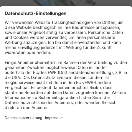
ABONNEMENT ANFORDERN
Kostenloses Probeheft anfordern
Kennen Sie schon unseren
Newsletter "Bau & Immobilien
"?
Impressum
|
Bildrechte
|
Datenschutz
|
FORUM VERLAG
HERKERT GMBH
|
AGB und Lizenzbedingungen