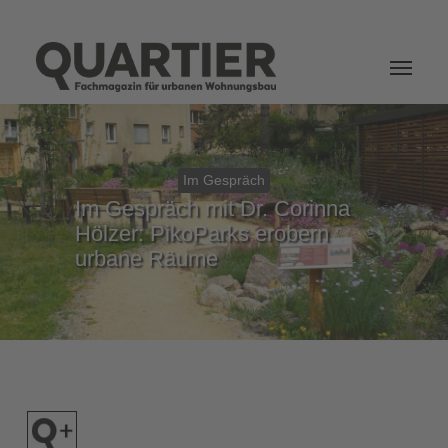
Login
Im Gespräch
Im Gespräch mit Dr. Corinna
Hölzer: PikoParks erobern
urbane Räume