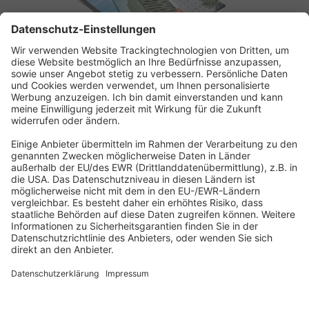
ABONNEMENT ANFORDERN
Kostenloses Probeheft anfordern
Kennen Sie schon unseren
Newsletter "Bau & Immobilien
"?
Impressum
|
Bildrechte
|
Datenschutz
|
FORUM VERLAG
HERKERT GMBH
|
AGB und Lizenzbedingungen