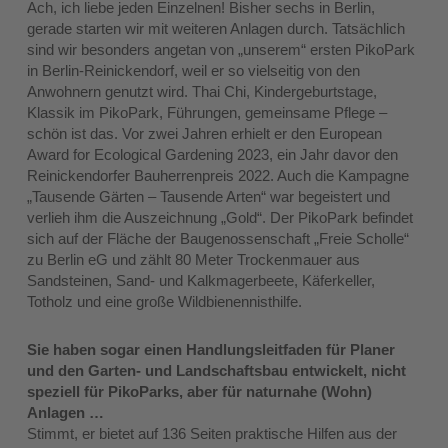
Ach, ich liebe jeden Einzelnen! Bisher sechs in Berlin,
gerade starten wir mit weiteren Anlagen durch. Tatsächlich
sind wir besonders angetan von „unserem“ ersten PikoPark
in Berlin-Reinickendorf, weil er so vielseitig von den
Anwohnern genutzt wird. Thai Chi, Kindergeburtstage,
Klassik im PikoPark, Führungen, gemeinsame Pflege –
schön ist das. Vor zwei Jahren erhielt er den European
Award for Ecological Gardening 2023, ein Jahr davor den
Reinickendorfer Bauherrenpreis 2022. Auch die Kampagne
„Tausende Gärten – Tausende Arten“ war begeistert und
verlieh ihm die Auszeichnung „Gold“. Der PikoPark befindet
sich auf der Fläche der Baugenossenschaft „Freie Scholle“
zu Berlin eG und zählt 80 Meter Trockenmauer aus
Sandsteinen, Sand- und Kalkmagerbeete, Käferkeller,
Totholz und eine große Wildbienennisthilfe.
Sie haben sogar einen Handlungsleitfaden für Planer
und den Garten- und Landschaftsbau entwickelt, nicht
speziell für PikoParks, aber für naturnahe (Wohn)
Anlagen …
Stimmt, er bietet auf 136 Seiten praktische Hilfen aus der