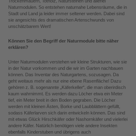
Trockenmauern, Totholz, Natursteinen und allerlei
Naturmodulen. So entstehen naturnahe Lebensräume, die in
Stadt und Land ja leider immer seltener werden. Dabei sind
sie angesichts des dramatischen Artenschwunds von
unschätzbarem Wert!
Können Sie den Begriff der Naturmodule bitte näher
erklären?
Unter Naturmodulen verstehen wir kleine Strukturen, wie sie
in der Natur vorkommen und die wir im Garten nachbauen
können. Das Inventar des Naturgartens, sozusagen. Da
geht weitaus mehr als nur eine ebene Rasenfläche! Dazu
gehören z. B. sogenannte „Käferkeller“, die man oberirdisch
kaum wahrnimmt. Es werden dazu Löcher etwa ein Meter
tief, ein Meter breit in den Boden gegraben. Die Löcher
werden mit kleinen Ästen, Borke und Laubblättern gefüllt,
sodass Käferlarven sich darin entwickeln können. Das sind
mit etwas Glück Hirschkäfer oder Nashornkäfer und vielerlei
andere Käfer. Natürlich benötigen viele andere Insekten
ebenfalls Kinderstuben und übrigens auch