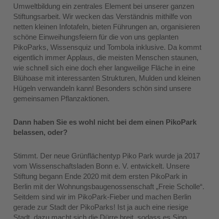
Umweltbildung ein zentrales Element bei unserer ganzen
Stiftungsarbeit. Wir wecken das Verständnis mithilfe von
netten kleinen Infotafeln, bieten Führungen an, organisieren
schöne Einweihungsfeiern für die von uns geplanten
PikoParks, Wissensquiz und Tombola inklusive. Da kommt
eigentlich immer Applaus, die meisten Menschen staunen,
wie schnell sich eine doch eher langweilige Fläche in eine
Blühoase mit interessanten Strukturen, Mulden und kleinen
Hügeln verwandeln kann! Besonders schön sind unsere
gemeinsamen Pflanzaktionen.
Dann haben Sie es wohl nicht bei dem einen PikoPark
belassen, oder?
Stimmt. Der neue Grünflächentyp Piko­ Park wurde ja 2017
vom Wissenschaftsladen Bonn e. V. entwickelt. Unsere
Stiftung begann Ende 2020 mit dem ersten PikoPark in
Berlin mit der Wohnungsbaugenossenschaft „Freie Scholle“.
Seitdem sind wir im PikoPark-Fieber und machen Berlin
gerade zur Stadt der PikoParks! Ist ja auch eine riesige
Stadt, dazu macht sich die Dürre breit, sodass es Sinn